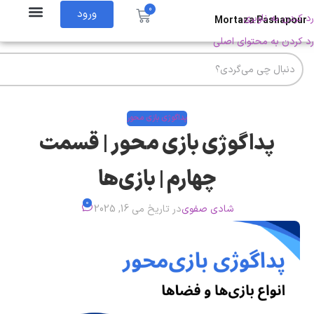
0
ورود
رد کردن به ناوبری
Mortaza Pashapour
رد کردن به محتوای اصلی
پداگوژی بازی محور
پداگوژی بازی‌ محور | قسمت
چهارم | بازی‌ها
0
شادی صفوی
در تاریخ می 16, 2025