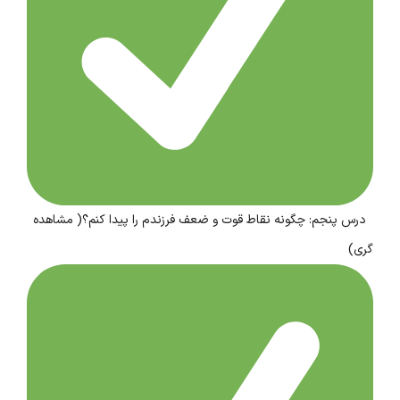
درس پنجم: چگونه نقاط قوت و ضعف فرزندم را پیدا کنم؟( مشاهده
گری)