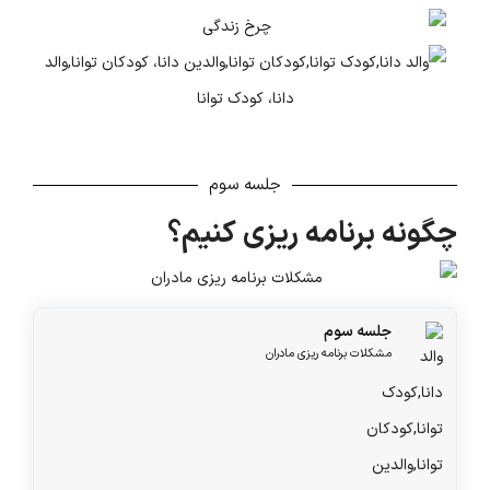
https://eitaa.com/joinchat/1097662733C5ae77c1d7b
جلسه سوم
چگونه برنامه ریزی کنیم؟
جلسه سوم
مشکلات برنامه ریزی مادران