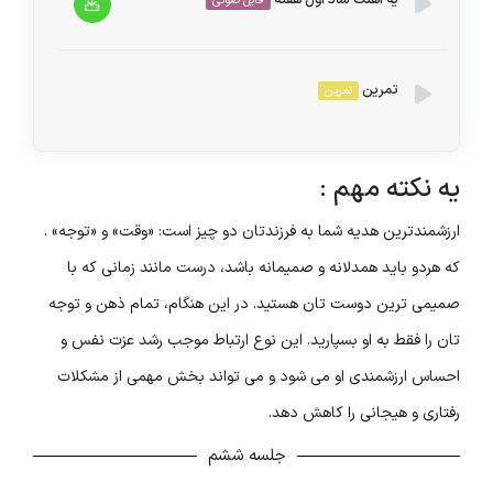
فایل صوتی
صوت
پخش‌کننده
تمرین
تمرین
00:00
00:00
صوت
تکالیف این جلسه
یه نکته مهم :
۱- عکس یادداشت هاتون در دفترتون رو برا پشتیبان
ارزشمندترین هدیه شما به فرزندتان دو چیز است: «وقت» و «توجه» .
میفرستید
که هردو باید همدلانه و صمیمانه باشد، درست مانند زمانی که با
🌸🌸🌸🌸🌸🌸
صمیمی ترین دوست تان هستید. در این هنگام، تمام ذهن و توجه
۲- به خودت قول بده که روزی بیش از ۳ تا غر نزنی
تان را فقط به او بسپارید. این نوع ارتباط موجب رشد عزت نفس و
۳- یادداشت کردن مچ گیری های مثبت.
احساس ارزشمندی او می شود و می تواند بخش مهمی از مشکلات
رفتاری و هیجانی را کاهش دهد.
جلسه ششم