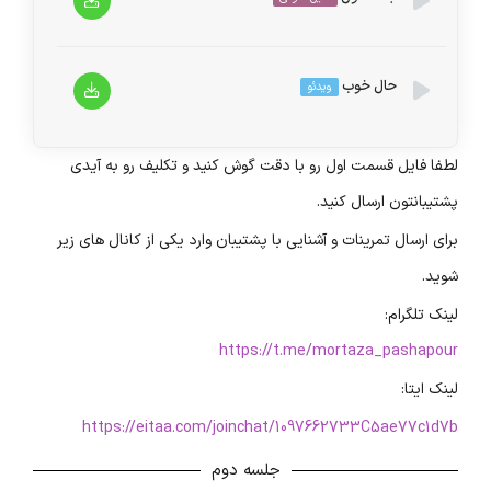
پخش‌کننده
حال خوب
ویدئو
00:00
00:00
صوت
لطفا فایل قسمت اول رو با دقت گوش کنید و تکلیف رو به آیدی
نمایشگر
Media error: Format(s) not supported or source(s) not found
پشتیبانتون ارسال کنید.
ویدیو
دریافت پرونده: https://mortazapashapour.com/wp-
برای ارسال تمرینات و آشنایی با پشتیبان وارد یکی از کانال های زیر
content/uploads/2023/05/%D8%AD%D8%A7%D9%84-
شوید.
%D8%AE%D9%88%D8%A8.mp4?_=1
لینک تلگرام:
https://t.me/mortaza_pashapour
لینک ایتا:
https://eitaa.com/joinchat/1097662733C5ae77c1d7b
جلسه دوم