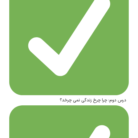
درس دوم: چرا چرخ زندگی نمی چرخد؟