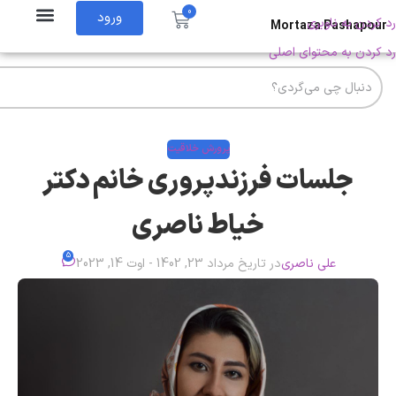
0
ورود
رد کردن به ناوبری
Mortaza Pashapour
رد کردن به محتوای اصلی
پرورش خلاقیت
جلسات فرزندپروری خانم دکتر
خیاط ناصری
5
علی ناصری
در تاریخ مرداد 23, 1402 - اوت 14, 2023