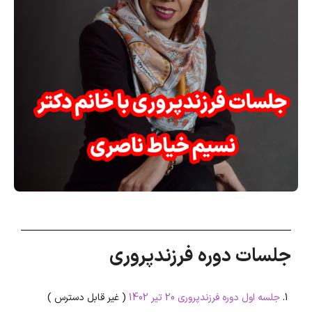
جلسات دوره فرزندپروری
جلسه اول دوره فرزندپروری 20 تیر 1402
( غیر قابل دسترس )