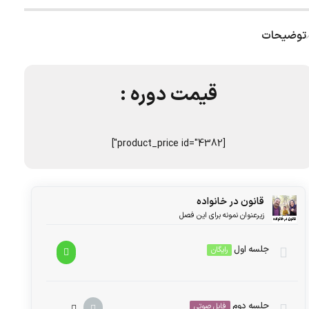
توضیحات
قیمت دوره :
[product_price id="4382"]
قانون در خانواده
زیرعنوان نمونه برای این فصل
جلسه اول
رایگان
پخش‌کننده
جلسه دوم
فایل صوتی
00:00
00:00